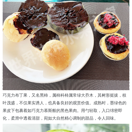
巧克力布丁果，又名黑柿，属柿科柿属常绿大乔木，其树形挺拔，枝
叶茂盛，不仅果实诱人，也具备良好的观赏价值。成熟时，墨绿色的
果皮下包裹着如巧克力慕斯般的黑色果肉。用勺轻取，入口绵密即
化，柔滑中透着清甜，宛如大自然精心调制的甜品，令人回味。