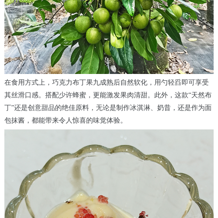
在食用方式上，巧克力布丁果九成熟后自然软化，用勺轻舀即可享受
其丝滑口感。搭配少许蜂蜜，更能激发果肉清甜。此外，这款“天然布
丁”还是创意甜品的绝佳原料，无论是制作冰淇淋、奶昔，还是作为面
包抹酱，都能带来令人惊喜的味觉体验。