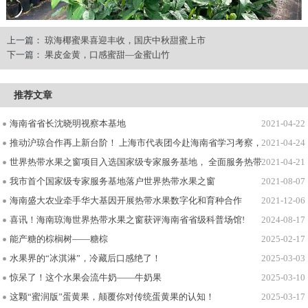
上一篇：
琼海椰蜜果喜迎丰收，国庆中秋甜蜜上市
下一篇：
果皮金黄，口感蜜甜—金蜜山竹
推荐文章
海南省省长沈晓明视察本基地
2021-04-22
推动沪琼合作再上新台阶！ 上海市代表团今赴海南省学习考察，两地领导座
2021-04-24
世界热带水果之窗项目入选国家级专家服务基地， 全面服务热带水果乡村产
2021-04-21
我市首个国家级专家服务基地落户世界热带水果之窗
2021-08-07
海南盛大农业牵手华大基因开展热带水果数字化和育种合作
2021-12-06
喜讯！海南琼海世界热带水果之窗获评海南省省级科普场馆!
2024-08-17
能产糖的棕榈树——糖棕
2025-02-17
水果界的“冰淇淋”，冷藏后口感绝了！
2025-03-03
惊呆了！这个水果会流牛奶——牛奶果
2025-03-10
这颗“蜜润版”蛋黄果，颠覆你对传统蛋黄果的认知！
2025-03-17