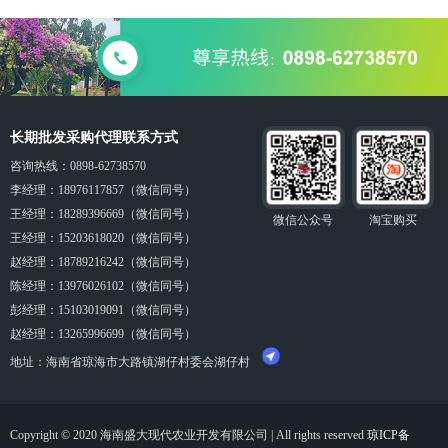
长期批发采购代理联系方式
咨询热线：0898-62738570
李经理：18976117857（微信同号）
王经理：18289396669（微信同号）
微信公众号
淘宝购买
王经理：15203618020（微信同号）
赵
经理
：18789216242（微信同号）
陈经理：13976026102（微信同号）
彭
经理
：15103019091（微信同号）
赵
经理
：13265996699（微信同号）
地址：海南省琼海市大路镇湖仔村委会湖仔村
Copyright © 2020 海南盛大现代农业开发有限公司 | All rights reserved
琼ICP备